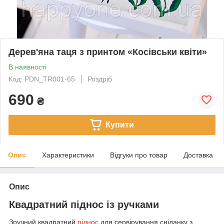
Дерев'яна таця з принтом «Косівськи квіти»
В наявності
Код: PDN_TR001-65
Роздріб
690
₴
Купити
Опис
Характеристики
Відгуки про товар
Доставка
Опис
Квадратний піднос із ручками
Зручний квадратний
піднос
для сервірування сніданку з