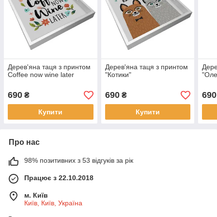
Дерев'яна таця з принтом
Дерев'яна таця з принтом
Дере
Coffee now wine later
"Котики"
"Оле
690
690
690
₴
₴
Купити
Купити
Про нас
98% позитивних з 53 відгуків за рік
Працює з 22.10.2018
м. Київ
Київ, Київ, Україна