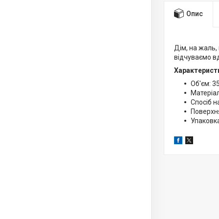
Опис
Дім, на жаль,
відчуваємо в
Характерист
Об'єм: 3
Матеріал
Спосіб н
Поверхн
Упаковка