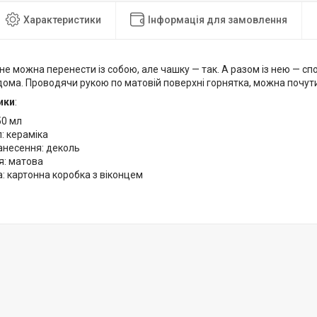
Характеристики
Інформація для замовлення
 не можна перенести із собою, але чашку — так. А разом із нею — спо
дома. Проводячи рукою по матовій поверхні горнятка, можна почут
ики
:
50 мл
: кераміка
анесення: деколь
я: матова
: картонна коробка з віконцем