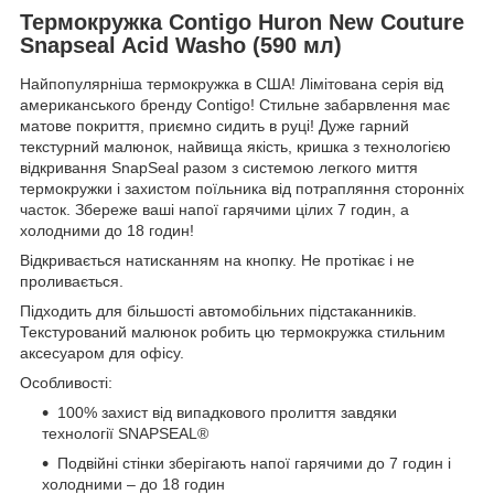
Термокружка Contigo Huron New Couture
Snapseal Acid Washo (590 мл)
Найпопулярніша термокружка в США! Лімітована серія від
американського бренду Contigo! Стильне забарвлення має
матове покриття, приємно сидить в руці! Дуже гарний
текстурний малюнок, найвища якість, кришка з технологією
відкривання SnapSeal разом з системою легкого миття
термокружки і захистом поїльника від потрапляння сторонніх
часток. Збереже ваші напої гарячими цілих 7 годин, а
холодними до 18 годин!
Відкривається натисканням на кнопку. Не протікає і не
проливається.
Підходить для більшості автомобільних підстаканників.
Текстурований малюнок робить цю термокружка стильним
аксесуаром для офісу.
Особливості:
100% захист від випадкового пролиття завдяки
технології SNAPSEAL®
Подвійні стінки зберігають напої гарячими до 7 годин і
холодними – до 18 годин