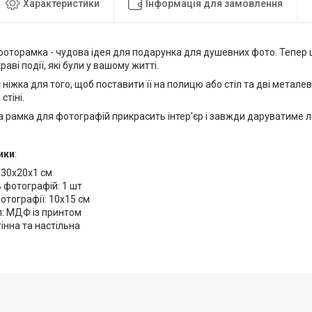
Характеристики
Інформація для замовлення
фоторамка - чудова ідея для подарунка для душевних фото. Тепер 
аві події, які були у вашому житті.
 ніжка для того, щоб поставити її на полицю або стіл та дві металев
стіні.
 рамка для фотографій прикрасить інтер'єр і завжди даруватиме л
ики
:
 30х20х1 см
ь фотографій: 1 шт
отографії: 10х15 см
л: МДФ із принтом
тінна та настільна