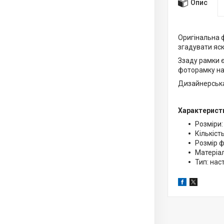
Опис
Оригінальна 
згадувати яскр
Ззаду рамки є
фоторамку на 
Дизайнерська
Характерист
Розміри:
Кількіст
Розмір ф
Матеріа
Тип: нас