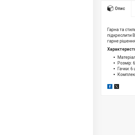
Опис
Гарна та стил
підкреслити В
гарне рішення
Характерист
Матеріа
Розмір: 
Гачки: 6
Комплект