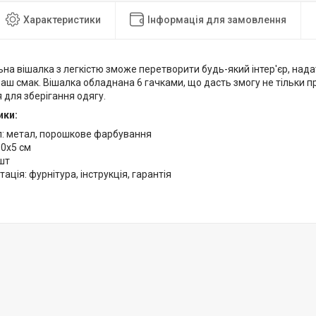
Характеристики
Інформація для замовлення
ьна вішалка з легкістю зможе перетворити будь-який інтер'єр, нада
аш смак. Вішалка обладнана 6 гачками, що дасть змогу не тільки пр
 для зберігання одягу.
ики:
л: метал, порошкове фарбування
60х5 см
 шт
ація: фурнітура, інструкція, гарантія