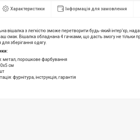
Характеристики
Інформація для замовлення
ьна вішалка з легкістю зможе перетворити будь-який інтер'єр, нада
аш смак. Вішалка обладнана 4 гачками, що дасть змогу не тільки пр
 для зберігання одягу.
ики:
л: метал, порошкове фарбування
40х5 см
 шт
ація: фурнітура, інструкція, гарантія