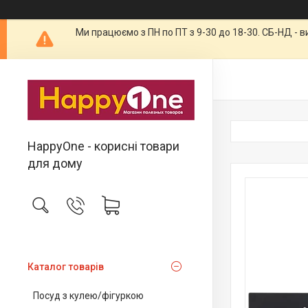
Ми працюємо з ПН по ПТ з 9-30 до 18-30. СБ-НД - 
HappyOne - корисні товари
для дому
Каталог товарів
Посуд з кулею/фігуркою