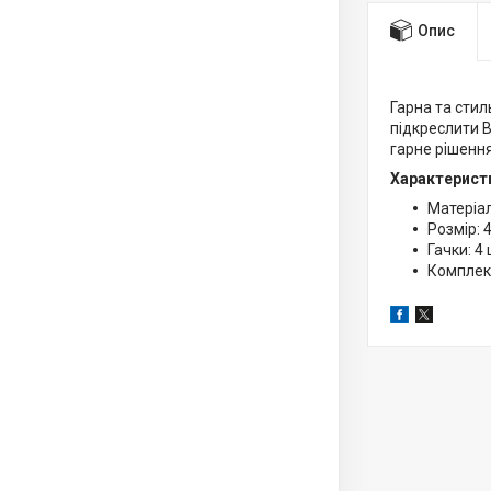
Опис
Гарна та стил
підкреслити В
гарне рішення
Характерист
Матеріа
Розмір: 
Гачки: 4
Комплект