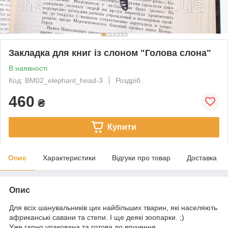
Закладка для книг із слоном "Голова слона"
В наявності
Код: BM02_elephant_head-3
Роздріб
460
₴
Купити
Опис
Характеристики
Відгуки про товар
Доставка
Опис
Для всіх шанувальників цих найбільших тварин, які населяють
африканські савани та степи. І ще деякі зоопарки. ;)
Уже гарно упакована та готова до вручення.