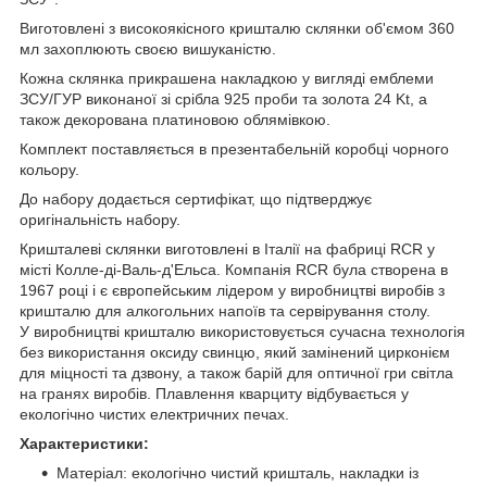
Виготовлені з високоякісного кришталю склянки об'ємом 360
мл захоплюють своєю вишуканістю.
Кожна склянка прикрашена накладкою у вигляді емблеми
ЗСУ/ГУР виконаної зі срібла 925 проби та золота 24 Kt, а
також декорована платиновою облямівкою.
Комплект поставляється в презентабельній коробці чорного
кольору.
До набору додається сертифікат, що підтверджує
оригінальність набору.
Кришталеві склянки виготовлені в Італії на фабриці RCR у
місті Колле-ді-Валь-д'Ельса. Компанія RCR була створена в
1967 році і є європейським лідером у виробництві виробів з
кришталю для алкогольних напоїв та сервірування столу.
У виробництві кришталю використовується сучасна технологія
без використання оксиду свинцю, який замінений цирконієм
для міцності та дзвону, а також барій для оптичної гри світла
на гранях виробів. Плавлення кварциту відбувається у
екологічно чистих електричних печах.
Характеристики:
Матеріал: екологічно чистий кришталь, накладки із