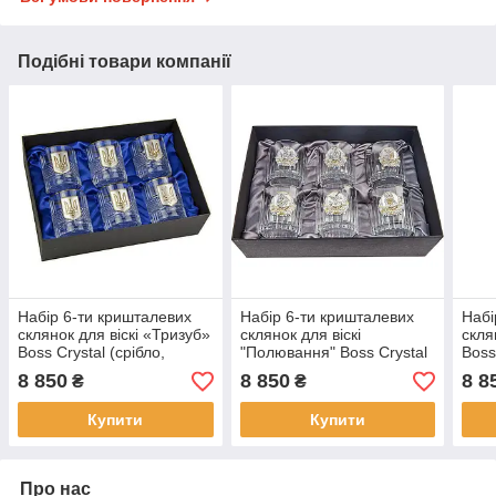
Подібні товари компанії
Набір 6-ти кришталевих
Набір 6-ти кришталевих
Набі
склянок для віскі «Тризуб»
склянок для віскі
скля
Boss Crystal (срібло,
"Полювання" Boss Crystal
Boss
золото)
(платина, срібло, золото)
сріб
8 850
8 850
8 8
₴
₴
Купити
Купити
Про нас