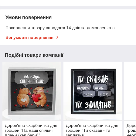
Умови повернення
Повернення товару впродовж 14 днів за домовленістю
Всі умови повернення
Подібні товари компанії
Дерев'яна скарбничка для
Дерев'яна скарбничка для
Дере
грошей "На наші спільні
грошей "Ти сказав - ти
грош
плани (капібари)"
заплатив"
необ