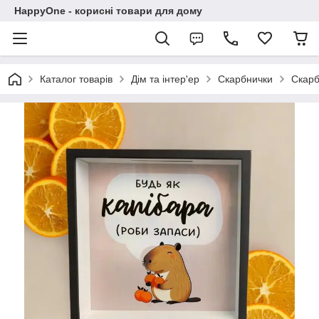
HappyOne - корисні товари для дому
Каталог товарів
Дім та інтер'ер
Скарбнички
Скарб