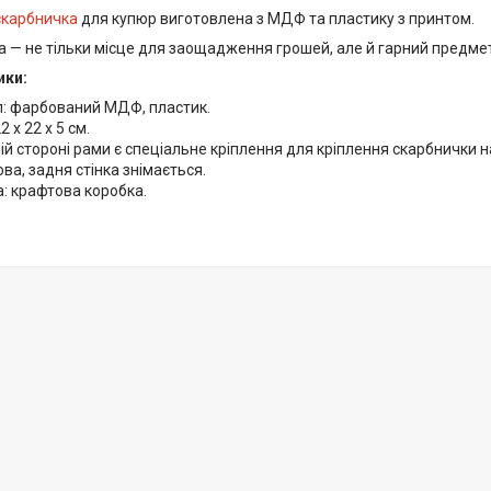
скарбничка
для купюр виготовлена з МДФ та пластику з принтом.
а — не тільки місце для заощадження грошей, але й гарний предмет
ики:
л: фарбований МДФ, пластик.
2 х 22 х 5 см.
ій стороні рами є спеціальне кріплення для кріплення скарбнички н
ва, задня стінка знімається.
: крафтова коробка.