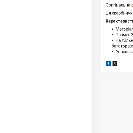
Оригінальна
Ця скарбничк
Характерист
Матеріа
Розмір: 2
На тильн
багаторазо
Упаковка