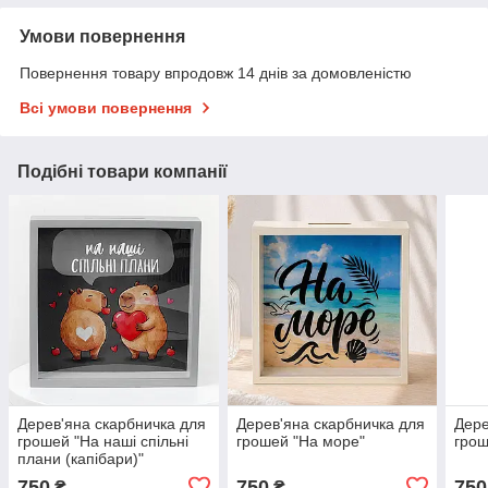
Умови повернення
Повернення товару впродовж 14 днів за домовленістю
Всі умови повернення
Подібні товари компанії
Дерев'яна скарбничка для
Дерев'яна скарбничка для
Дере
грошей "На наші спільні
грошей "На море"
грош
плани (капібари)"
750
750
750
₴
₴