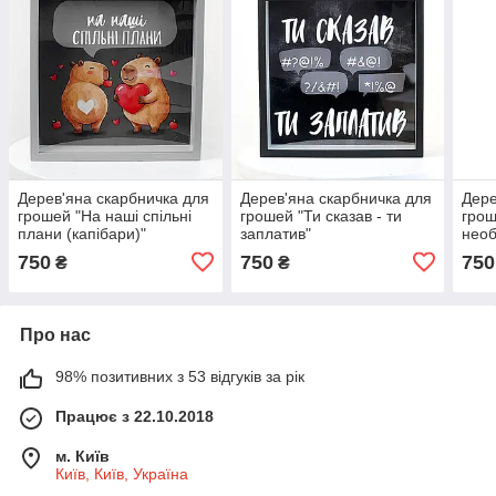
Дерев'яна скарбничка для
Дерев'яна скарбничка для
Дере
грошей "На наші спільні
грошей "Ти сказав - ти
грош
плани (капібари)"
заплатив"
необ
750
750
750
₴
₴
Про нас
98% позитивних з 53 відгуків за рік
Працює з 22.10.2018
м. Київ
Київ, Київ, Україна