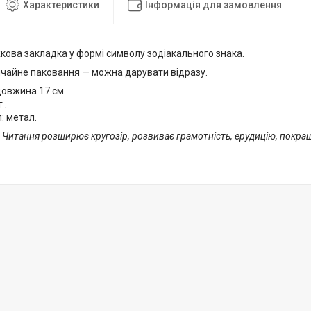
Характеристики
Інформація для замовлення
кова закладка у формі символу зодіакального знака.
ичайне паковання — можна дарувати відразу.
довжина 17 см.
 .
: метал.
! Читання розширює кругозір, розвиває грамотність, ерудицію, покра