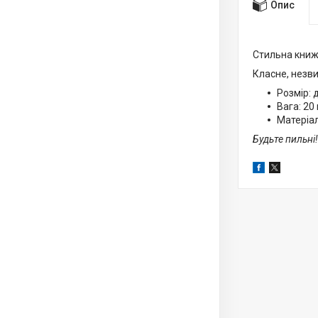
Опис
Стильна книж
Класне, незв
Розмір: 
Вага: 20 г
Матеріал
Будьте пильні