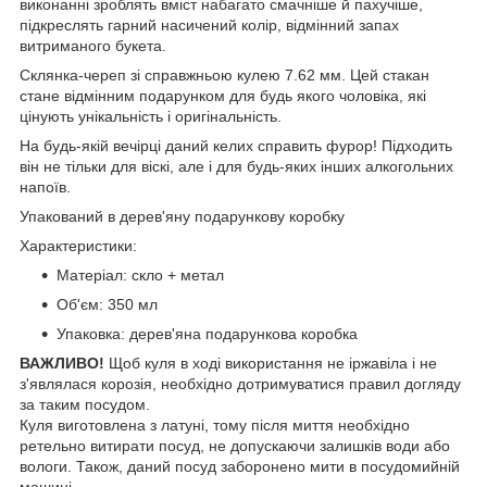
виконанні зроблять вміст набагато смачніше й пахучіше,
підкреслять гарний насичений колір, відмінний запах
витриманого букета.
Склянка-череп зі справжньою кулею 7.62 мм. Цей стакан
стане відмінним подарунком для будь якого чоловіка, які
цінують унікальність і оригінальність.
На будь-якій вечірці даний келих справить фурор! Підходить
він не тільки для віскі, але і для будь-яких інших алкогольних
напоїв.
Упакований в дерев'яну подарункову коробку
Характеристики:
Матеріал: скло + метал
Об'єм: 350 мл
Упаковка: дерев'яна подарункова коробка
ВАЖЛИВО!
Щоб куля в ході використання не іржавіла і не
з'являлася корозія, необхідно дотримуватися правил догляду
за таким посудом.
Куля виготовлена з латуні, тому після миття необхідно
ретельно витирати посуд, не допускаючи залишків води або
вологи. Також, даний посуд заборонено мити в посудомийній
машині.