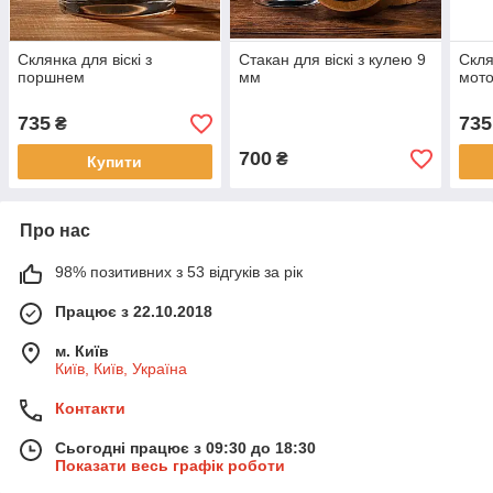
Склянка для віскі з
Стакан для віскі з кулею 9
Скля
поршнем
мм
мот
735
735
₴
700
₴
Купити
Про нас
98% позитивних з 53 відгуків за рік
Працює з 22.10.2018
м. Київ
Київ, Київ, Україна
Контакти
Сьогодні працює з 09:30 до 18:30
Показати весь графік роботи