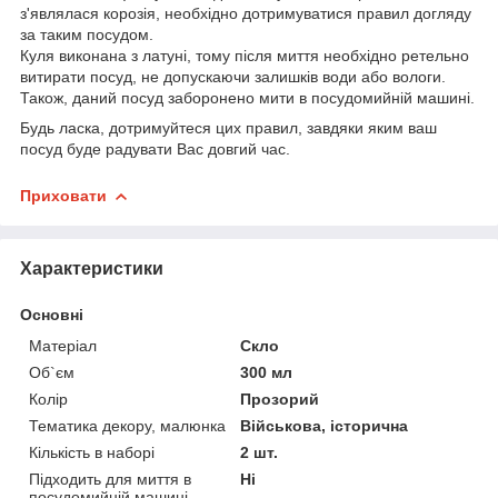
з'являлася корозія, необхідно дотримуватися правил догляду
за таким посудом.
Куля виконана з латуні, тому після миття необхідно ретельно
витирати посуд, не допускаючи залишків води або вологи.
Також, даний посуд заборонено мити в посудомийній машині.
Будь ласка, дотримуйтеся цих правил, завдяки яким ваш
посуд буде радувати Вас довгий час.
Приховати
Характеристики
Основні
Матеріал
Скло
Об`єм
300 мл
Колір
Прозорий
Тематика декору, малюнка
Військова, історична
Кількість в наборі
2 шт.
Підходить для миття в
Ні
посудомийній машині