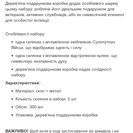
Дерев'яна подарункова коробка додає особливого шарму
цьому набору, роблячи його ідеальним подарунком для
ветеранів, активних службовців, або як символічний елемент
для особистої колекції.
Особливості набору:
одна склянка з вплавленою емблемою Сухопутних
Військ, що відображає єдність і силу
одна склянка з вплавленою відстріляною кулею, що
символізує незламність духу
дерев'яна подарункова коробка надає солідності
набору.
Характеристики:
Матеріал: скло + метал
Кількість склянок в наборі: 2 шт
Обсяг: 300 мл
Упаковка: дерев'яна подарункова коробка
ВАЖЛИВО!
Щоб куля в ході застосування не іржавіла і не