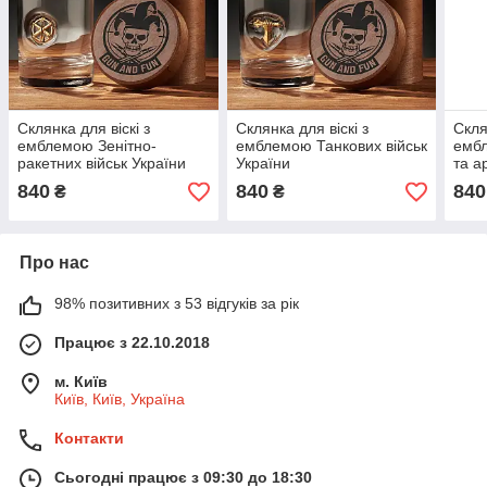
Склянка для віскі з
Склянка для віскі з
Скля
емблемою Зенітно-
емблемою Танкових військ
ембл
ракетних військ України
України
та а
840
840
840
₴
₴
Про нас
98% позитивних з 53 відгуків за рік
Працює з 22.10.2018
м. Київ
Київ, Київ, Україна
Контакти
Сьогодні працює з 09:30 до 18:30