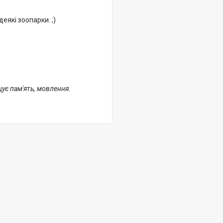
еякі зоопарки. ;)
щує пам'ять, мовлення.