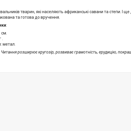
вальників тварин, які населяють африканські савани та степи. І ще д
кована та готова до вручення.
ики
:
 см.
 .
: метал.
! Читання розширює кругозір, розвиває грамотність, ерудицію, покра