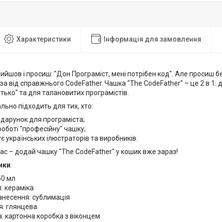
Характеристики
Інформація для замовлення
рийшов і просиш: "Дон Програміст, мені потрібен код". Але просиш б
за від справжнього CodeFather. Чашка "The CodeFather" – це 2 в 1:
ько" та для талановитих програмістів.
льно підходить для тих, хто:
дарунок для програміста;
роботі "професійну" чашку;
є українських ілюстраторів та виробників.
ас – додай чашку "The CodeFather" у кошик вже зараз!
ики
:
50 мл
: кераміка
анесення: сублимація
я: глянцева
: картонна коробка з віконцем