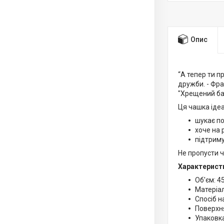
Опис
“А тепер ти п
дружби. - Фра
"Хрещений бат
Ця чашка ідеа
шукає по
хоче на 
підтриму
Не пропусти ч
Характерист
Об'єм: 4
Матеріал
Спосіб н
Поверхн
Упаковка