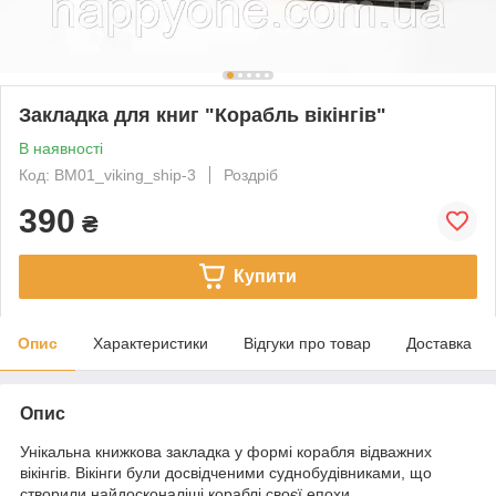
Закладка для книг "Корабль вікінгів"
В наявності
Код: BM01_viking_ship-3
Роздріб
390
₴
Купити
Опис
Характеристики
Відгуки про товар
Доставка
Опис
Унікальна книжкова закладка у формі корабля відважних
вікінгів. Вікінги були досвідченими суднобудівниками, що
створили найдосконаліші кораблі своєї епохи.