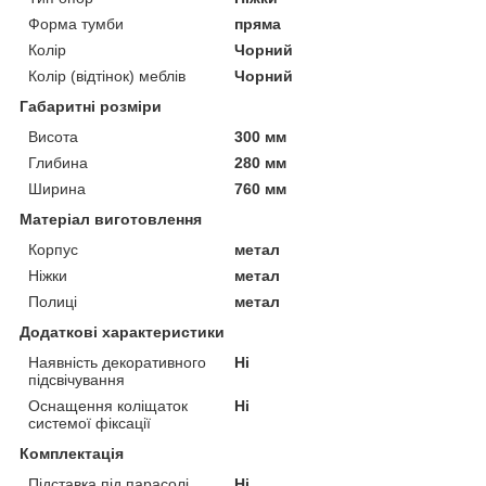
Форма тумби
пряма
Колір
Чорний
Колір (відтінок) меблів
Чорний
Габаритні розміри
Висота
300 мм
Глибина
280 мм
Ширина
760 мм
Матеріал виготовлення
Корпус
метал
Ніжки
метал
Полиці
метал
Додаткові характеристики
Наявність декоративного
Ні
підсвічування
Оснащення коліщаток
Ні
системої фіксації
Комплектація
Підставка під парасолі
Ні