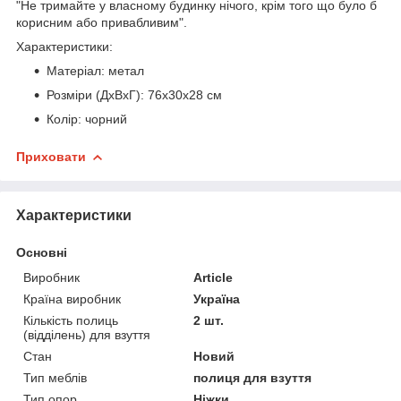
"Не тримайте у власному будинку нічого, крім того що було б
корисним або привабливим".
Характеристики:
Матеріал: метал
Розміри (ДхВхГ): 76x30х28 см
Колір: чорний
Приховати
Характеристики
Основні
Виробник
Article
Країна виробник
Україна
Кількість полиць
2 шт.
(відділень) для взуття
Стан
Новий
Тип меблів
полиця для взуття
Тип опор
Ніжки