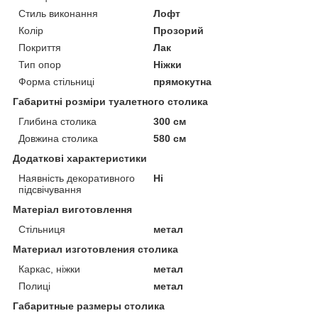
Стиль виконання
Лофт
Колір
Прозорий
Покриття
Лак
Тип опор
Ніжки
Форма стільниці
прямокутна
Габаритні розміри туалетного столика
Глибина столика
300 см
Довжина столика
580 см
Додаткові характеристики
Наявність декоративного
Ні
підсвічування
Матеріал виготовлення
Стільниця
метал
Материал изготовления столика
Каркас, ніжки
метал
Полиці
метал
Габаритные размеры столика