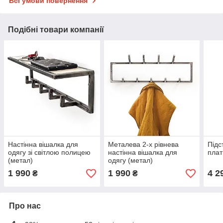
Всі умови повернення
Подібні товари компанії
Настінна вішалка для
Металева 2-х рівнева
Підс
одягу зі світлою полицею
настінна вішалка для
плат
(метал)
одягу (метал)
1 990
1 990
4 2
₴
₴
Про нас