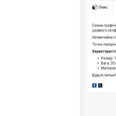
Опис
Схема графічн
цікавого селф
Незвичайне п
Точне лазерн
Характерист
Розмір: 
Вага: 20 г
Матеріал
Будьте пильні