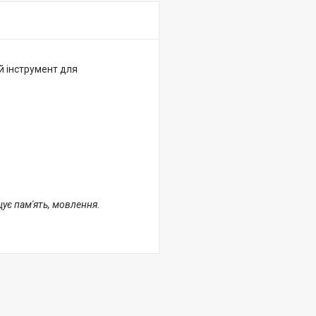
 й інструмент для
щує пам'ять, мовлення.