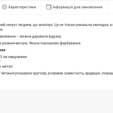
Характеристики
Інформація для замовлення
ий силует людини, що аналізує. Це не тільки унікальна закладка, а
и.
аковання — можна дарувати відразу.
е різання металу. Якісне порошкове фарбування.
ики
:
15 см завдовжки
 .
: метал.
! Читання розширює кругозір, розвиває грамотність, ерудицію, покра