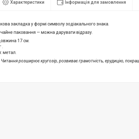
Характеристики
Інформація для замовлення
кова закладка у формі символу зодіакального знака.
ичайне паковання — можна дарувати відразу.
довжина 17 см.
 .
: метал.
! Читання розширює кругозір, розвиває грамотність, ерудицію, покра