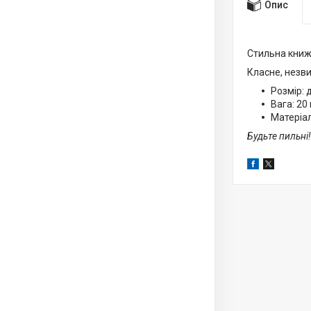
Опис
Стильна книж
Класне, незв
Розмір: 
Вага: 20 г
Матеріал
Будьте пильні