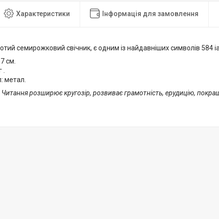
Характеристики
Інформація для замовлення
тий семирожковий свічник, є одним із найдавніших символів 584 і
7 см.
 .
: метал.
! Читання розширює кругозір, розвиває грамотність, ерудицію, покра