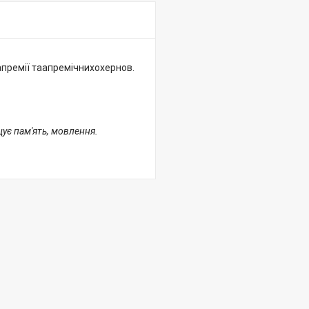
апремії таапремічнихохернов.
щує пам'ять, мовлення.