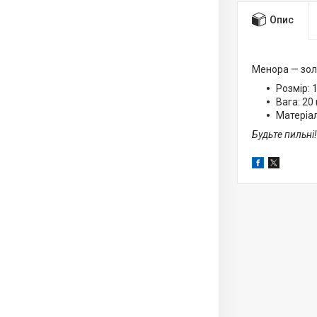
Опис
Менора — золо
Розмір: 1
Вага: 20 г
Матеріал
Будьте пильні