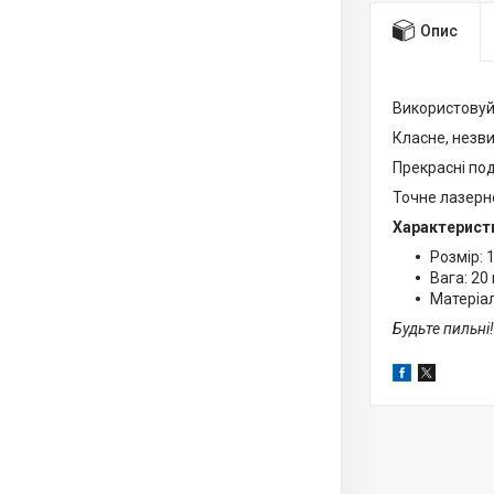
Опис
Використовуйт
Класне, незви
Прекрасні под
Точне лазерн
Характерист
Розмір: 
Вага: 20
Матеріа
Будьте пильні