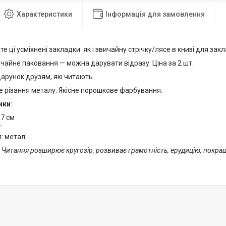
Характеристики
Інформація для замовлення
е ці усміхнені закладки як і звичайну стрічку/лясе в книзі для зак
чайне паковання — можна дарувати відразу. Ціна за 2 шт.
арунок друзям, які читають.
е різання металу. Якісне порошкове фарбування.
ики
:
17 см
 г
л: метал
! Читання розширює кругозір, розвиває грамотність, ерудицію, покра