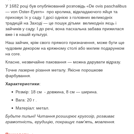
У 1682 році був опублікований розповідь «De ovis paschalibus
— von Oster-Eyern» про кролика, відкладаючого яйця та
приховує їх у саду. І досі однією з головних великодніх
традицій на Заході — це пошук дітьми великодніх яєць і
зайчиків у саду. І до речі, вона пасхальна забава прижилася
вже і в нашій культурі.
Наш зайчик, крім свого прямого призначення, може бути ще
чудовим декором на кряжному столі або милим подарунком
на core.
Класне, незвичайне паковання — можна дарувати відразу.
Точне лазерне різання металу. Якісне порошкове
фарбування.
Характеристики
:
Розмір: 18 см - довжина, 8 см — ширина.
Вага: 20 г .
Матеріал: метал.
Будьте пильні! Читання розширює кругозір, розвиває
грамотність, ерудицію, покращує пам'ять, мовлення.