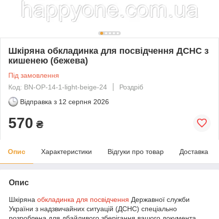
Шкіряна обкладинка для посвідчення ДСНС з
кишенею (бежева)
Під замовлення
Код: BN-OP-14-1-light-beige-24
Роздріб
Відправка з
12 серпня 2026
570
₴
Опис
Характеристики
Відгуки про товар
Доставка
Опис
Шкіряна
обкладинка для посвідчення
Державної служби
України з надзвичайних ситуацій (ДСНС) спеціально
розроблена для дбайливого зберігання вашого документа.