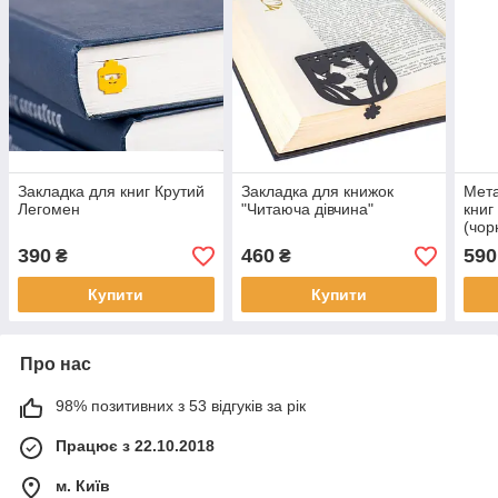
Закладка для книг Крутий
Закладка для книжок
Мета
Легомен
"Читаюча дівчина"
книг
(чор
390
460
590
₴
₴
Купити
Купити
Про нас
98% позитивних з 53 відгуків за рік
Працює з 22.10.2018
м. Київ