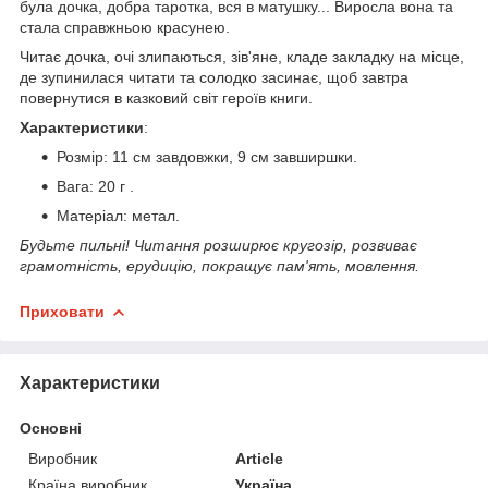
була дочка, добра таротка, вся в матушку... Виросла вона та
стала справжньою красунею.
Читає дочка, очі злипаються, зів'яне, кладе закладку на місце,
де зупинилася читати та солодко засинає, щоб завтра
повернутися в казковий світ героїв книги.
Характеристики
:
Розмір: 11 см завдовжки, 9 см завширшки.
Вага: 20 г .
Матеріал: метал.
Будьте пильні! Читання розширює кругозір, розвиває
грамотність, ерудицію, покращує пам'ять, мовлення.
Приховати
Характеристики
Основні
Виробник
Article
Країна виробник
Україна