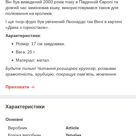
Він був виведений 2000 років тому в Південній Європі та
довгий час замінював кішку, використовувався також для
полювання на кроликів.
І ще тхор-фуро був увічнений Леонардо так Вінчі в картині
«Дама з горностаєм».
Характеристики
:
Розмір: 17 см завдовжки.
Вага: 20 г .
Матеріал: метал.
Будьте пильні! Читання розширює кругозір, розвиває
грамотність, ерудицію, покращує пам'ять, мовлення.
Приховати
Характеристики
Основні
Виробник
Article
Країна виробник
Україна