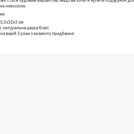
же стати чудовим варіантом, якщо ви хочете купити подарунок для
 на новосілля.
ки:
25,5х32х3 см
: натуральна шкіра Krast
 на виріб 3 роки з моменту придбання.