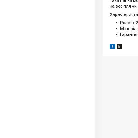
Така папка мо
на весілля чи
Характеристи
Розмір: 
Матеріал
Гарантія