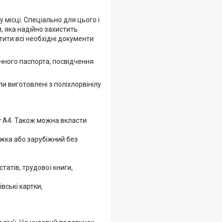
 місці. Спеціально для цього і
, яка надійно захистить
ити всі необхідні документи
нного паспорта, посвідчення
и виготовлені з поліхлорвінілу
у А4. Також можна вкласти
ижка або зарубіжний без
татів, трудової книги,
вські картки,