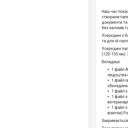
Наш час показ
створили папк
документи та
без заломів т
Усередині є 
та для id-пас
Усередині пап
(120-150 мк).
Вкладиші:
1 файл А
свідоцтва
1 файл і
обкладинки
1 файл 
1 файл з
ветеринарн
1 файл з
візитки).Р
Закривається 