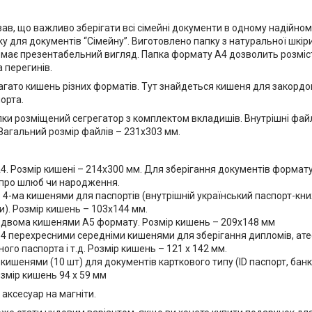
ав, що важливо зберігати всі сімейні документи в одному надійному
у для документів “Сімейну”. Виготовлено папку з натуральної шкіри
 має презентабельний вигляд. Папка формату А4 дозволить розміст
а перегинів.
багато кишень різних форматів. Тут знайдеться кишеня для закордо
порта.
ки розміщений сегрегатор з комплектом вкладишів. Внутрішні файл
 Загальний розмір файлів – 231х303 мм.
4. Розмір кишені – 214х300 мм. Для зберігання документів формат
 про шлюб чи народження.
з 4-ма кишенями для паспортів (внутрішній український паспорт-кн
). Розмір кишень – 103х144 мм.
з двома кишенями А5 формату. Розмір кишень – 209х148 мм
 4 перехресними середніми кишенями для зберігання дипломів, атес
ого паспорта і т.д. Розмір кишень – 121 х 142 мм.
 кишенями (10 шт) для документів карткового типу (ID паспорт, банкі
озмір кишень 94 х 59 мм
аксесуар на магніти.