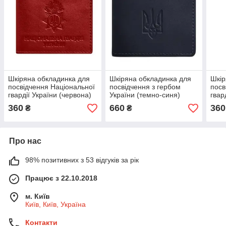
Шкіряна обкладинка для
Шкіряна обкладинка для
Шкір
посвідчення Національної
посвідчення з гербом
посв
гвардії України (червона)
України (темно-синя)
гвар
шкіра Crazy Horse
360
660
360
₴
₴
Про нас
98% позитивних з 53 відгуків за рік
Працює з 22.10.2018
м. Київ
Київ, Київ, Україна
Контакти