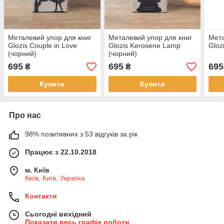
Металевий упор для книг
Металевий упор для книг
Мета
Glozis Couple in Love
Glozis Kerosene Lamp
Gloz
(чорний)
(чорний)
695
695
695
₴
₴
Купити
Купити
Про нас
98% позитивних з 53 відгуків за рік
Працює з 22.10.2018
м. Київ
Київ, Київ, Україна
Контакти
Сьогодні вихідний
Показати весь графік роботи