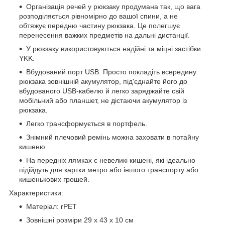
Організація речей у рюкзаку продумана так, що вага
розподіляється рівномірно до вашої спини, а не
обтяжує передню частину рюкзака. Це полегшує
перенесення важких предметів на дальні дистанції.
У рюкзаку використовуються надійні та міцні застібки
YKK.
Вбудований порт USB. Просто покладіть всередину
рюкзака зовнішній акумулятор, під'єднайте його до
вбудованого USB-кабелю й легко заряджайте свій
мобільний або планшет, не дістаючи акумулятор із
рюкзака.
Легко трансформується в портфель.
Знімний плечовий ремінь можна заховати в потайну
кишеню
На передніх лямках є невеликі кишені, які ідеально
підійдуть для картки метро або іншого транспорту або
кишенькових грошей.
Характеристики:
Матеріал: rPET
Зовнішні розміри 29 x 43 х 10 см