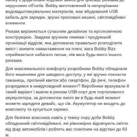
нерухомих об'єктів. Bobby виготовлений із непрорізаних
водовідштовхувальних матеріалів, має вбудований USB
кабель для зарядки, зручні приховані кишені, світловідбивні
елементи.
Рюкзак вирізняється сучасним дизайном та ергономічною
конструкцією. Завдяки зручним лямкам і продуманій
організації відділів, яка допомагає правильно розподілити
вміст і знизити навантаження на плечі, вага Bobby Bizz
сприймається набагато легше, ніж вага будь-якого іншого
рюкзака.
Для максимального комфорту розробники Bobby обладнали
його кишенями для швидкого доступу, у які зручно покласти
гаманець, проїзний квиток або смартфон. До речі, телефон
розрядився в невідповідний момент? Виробники врахували й
такий варіант і вшили в рюкзак USB-порт для портативного
акумулятора, за допомогою якого ви в будь-який момент
можете зарядити девайс, що сів. Акумулятор не входить до
комплекту та купується окремо.
Для безпеки власника навіть у темну пору доби Bobby
обладнаний світловідбивачі, які рівномірно відсвічують світло
від фар автомобілів і роблять вас помітним на відстані до 60
м.