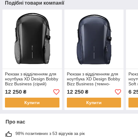
Подібні товари компанії
Рюкзак з відділенням для
Рюкзак з відділенням для
Рюкз
ноутбука XD Design Bobby
ноутбука XD Design Bobby
ноут
Bizz Business (сірий)
Bizz Business (темно-
Soft
синій)
12 250
12 250
6 2
₴
₴
Купити
Купити
Про нас
98% позитивних з 53 відгуків за рік