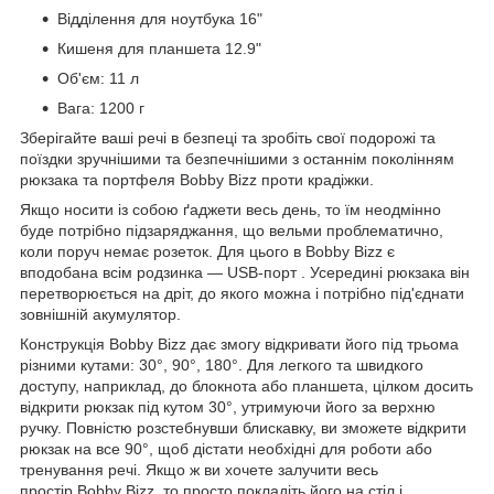
Відділення для ноутбука 16"
Кишеня для планшета 12.9"
Об'єм: 11 л
Вага: 1200 г
Зберігайте ваші речі в безпеці та зробіть свої подорожі та
поїздки зручнішими та безпечнішими з останнім поколінням
рюкзака та портфеля Bobby Bizz проти крадіжки.
Якщо носити із собою ґаджети весь день, то їм неодмінно
буде потрібно підзаряджання, що вельми проблематично,
коли поруч немає розеток. Для цього в Bobby Bizz є
вподобана всім родзинка — USB-порт . Усередині рюкзака він
перетворюється на дріт, до якого можна і потрібно під'єднати
зовнішній акумулятор.
Конструкція Bobby Bizz дає змогу відкривати його під трьома
різними кутами: 30°, 90°, 180°. Для легкого та швидкого
доступу, наприклад, до блокнота або планшета, цілком досить
відкрити рюкзак під кутом 30°, утримуючи його за верхню
ручку. Повністю розстебнувши блискавку, ви зможете відкрити
рюкзак на все 90°, щоб дістати необхідні для роботи або
тренування речі. Якщо ж ви хочете залучити весь
простір Bobby Bizz, то просто покладіть його на стіл і