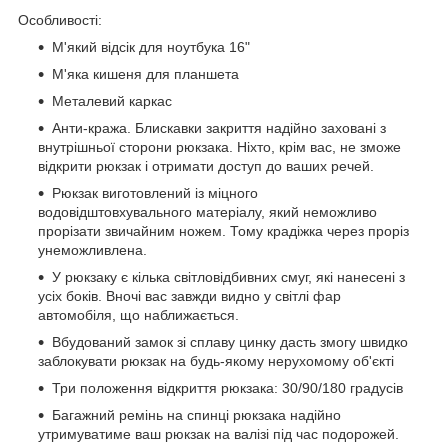
Особливості:
М'який відсік для ноутбука 16"
М'яка кишеня для планшета
Металевий каркас
Анти-кража. Блискавки закриття надійно заховані з
внутрішньої сторони рюкзака. Ніхто, крім вас, не зможе
відкрити рюкзак і отримати доступ до ваших речей.
Рюкзак виготовлений із міцного
водовідштовхувального матеріалу, який неможливо
прорізати звичайним ножем. Тому крадіжка через проріз
унеможливлена.
У рюкзаку є кілька світловідбивних смуг, які нанесені з
усіх боків. Вночі вас завжди видно у світлі фар
автомобіля, що наближається.
Вбудований замок зі сплаву цинку дасть змогу швидко
заблокувати рюкзак на будь-якому нерухомому об'єкті
Три положення відкриття рюкзака: 30/90/180 градусів
Багажний ремінь на спинці рюкзака надійно
утримуватиме ваш рюкзак на валізі під час подорожей.