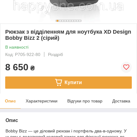
Рюкзак з відділенням для ноутбука XD Design
Bobby Bizz 2 (сірий)
В наявності
Код: P705-922-80
Роздріб
8 650
₴
Купити
Опис
Характеристики
Відгуки про товар
Доставка
Опис
Bobby Bizz — це діловий рюкзак і портфель два-в-одному. У
ньому є додатковий кодовий замок для фіксації рюкзака до