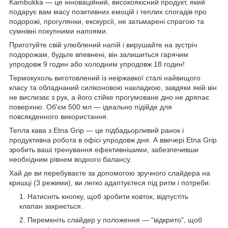
Kambukka — це інноваційний, високоякісний продукт, який
подарує вам масу позитивних емоцій і теплих спогадів про
подорожі, прогулянки, екскурсії, не затьмарені спрагою та
сумнівні покупними напоями.
Приготуйте свій улюблений напій і вирушайте на зустріч
подорожам, будьте впевнені, він залишиться гарячим
упродовж 9 годин або холодним упродовж 18 годин!
Термокухоль виготовлений із неіржавкої сталі найвищого
класу та обладнаний силіконовою накладкою, завдяки якій він
не вислизає з рук, а його стійке прогумоване дно не дряпає
поверхню. Об'єм 500 мл — ідеально підійде для
повсякденного використання.
Тепла кава з Etna Grip — це підбадьорливий ранок і
продуктивна робота в офісі упродовж дня. А ввечері Etna Grip
зробить ваші тренування ефективнішими, забезпечивши
необхідним рівнем водного балансу.
Хай де ви перебуваєте за допомогою зручного слайдера на
кришці (3 режими), ви легко адаптуєтеся під ритм і потреби:
Натисніть кнопку, щоб зробити ковток, відпустіть
клапан закриється.
Перемкніть слайдер у положення — "відкрито", щоб