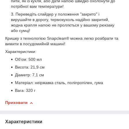
пити, як із кухля, або дати напою швидко охолонути до
потрібної вам температури!
Переведіть слайдер у положення "закрито" і
вирушайте в дорогу, термокухоль надійно закритий,
жодна крапля напою не проллється у вашому рюкзаку
або сумці!
Кришку з технологією Snapclean® можна легко розібрати та
вимити в посудомийній машині!
Характеристики:
Об'єм: 500 мл
Висота: 21,9 см
Діаметр: 7,1 см
Матеріал: неіржавка сталь, поліпропілен, гума
Вага: 320 г
Приховати
Характеристики