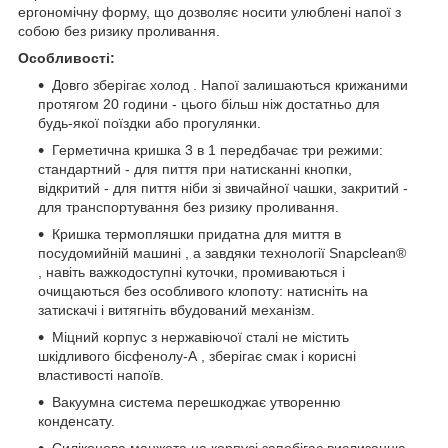
ергономічну форму, що дозволяє носити улюблені напої з
собою без ризику проливання.
Особливості:
Довго зберігає холод . Напої залишаються крижаними
протягом 20 години - цього більш ніж достатньо для
будь-якої поїздки або прогулянки.
Герметична кришка 3 в 1 передбачає три режими:
стандартний - для пиття при натисканні кнопки,
відкритий - для пиття ніби зі звичайної чашки, закритий -
для транспортування без ризику проливання.
Кришка термопляшки придатна для миття в
посудомийній машині , а завдяки технології Snapclean®
, навіть важкодоступні куточки, промиваються і
очищаються без особливого клопоту: натисніть на
затискачі і витягніть вбудований механізм.
Міцний корпус з нержавіючої сталі не містить
шкідливого бісфенолу-А , зберігає смак і корисні
властивості напоїв.
Вакуумна система перешкоджає утворенню
конденсату.
Силіконова манжета на корпусі запобігає вислизанню