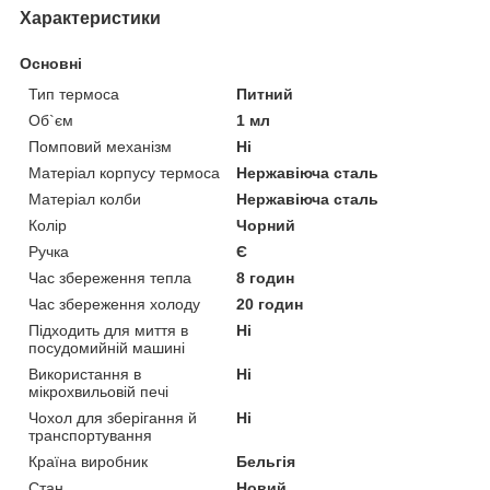
Характеристики
Основні
Тип термоса
Питний
Об`єм
1 мл
Помповий механізм
Ні
Матеріал корпусу термоса
Нержавіюча сталь
Матеріал колби
Нержавіюча сталь
Колір
Чорний
Ручка
Є
Час збереження тепла
8 годин
Час збереження холоду
20 годин
Підходить для миття в
Ні
посудомийній машині
Використання в
Ні
мікрохвильовій печі
Чохол для зберігання й
Ні
транспортування
Країна виробник
Бельгія
Стан
Новий