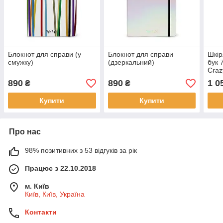
Блокнот для справи (у
Блокнот для справи
Шкір
смужку)
(дзеркальний)
бук 
Craz
890
890
1 0
₴
₴
Купити
Купити
Про нас
98% позитивних з 53 відгуків за рік
Працює з 22.10.2018
м. Київ
Київ, Київ, Україна
Контакти