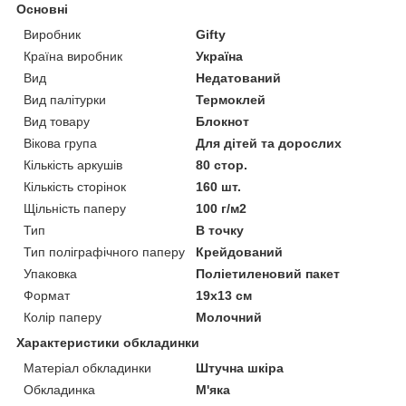
Основні
Виробник
Gifty
Країна виробник
Україна
Вид
Недатований
Вид палітурки
Термоклей
Вид товару
Блокнот
Вікова група
Для дітей та дорослих
Кількість аркушів
80 стор.
Кількість сторінок
160 шт.
Щільність паперу
100 г/м2
Тип
В точку
Тип поліграфічного паперу
Крейдований
Упаковка
Поліетиленовий пакет
Формат
19х13 см
Колір паперу
Молочний
Характеристики обкладинки
Матеріал обкладинки
Штучна шкіра
Обкладинка
М'яка