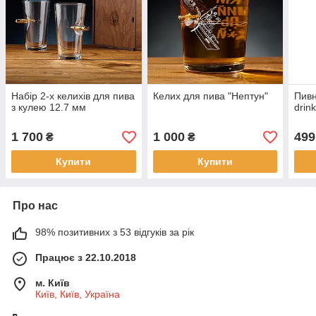
Набір 2-х келихів для пива
Келих для пива "Нептун"
Пивн
з кулею 12.7 мм
drin
1 700
1 000
499
₴
₴
Купити
Купити
Про нас
98% позитивних з 53 відгуків за рік
Працює з 22.10.2018
м. Київ
Київ, Київ, Україна