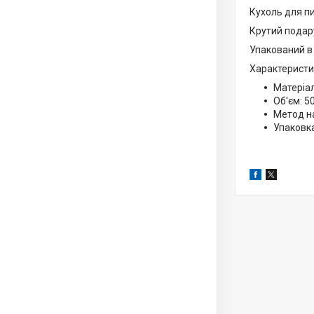
Кухоль для п
Крутий подару
Упакований в
Характеристи
Матеріал
Об'єм: 5
Метод н
Упаковк