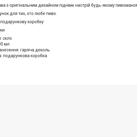
ива з оригінальним дизайном підніме настрій будь-якому пивомано
нок для тих, хто любе пиво.
 подарункову коробку
ки:
: скло
00 мл
анесення: гаряча деколь
а: подарункова коробка