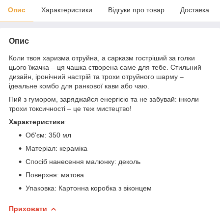
Опис
Характеристики
Відгуки про товар
Доставка
Опис
Коли твоя харизма отруйна, а сарказм гостріший за голки
цього їжачка – ця чашка створена саме для тебе. Стильний
дизайн, іронічний настрій та трохи отруйного шарму –
ідеальне комбо для ранкової кави або чаю.
Пий з гумором, заряджайся енергією та не забувай: інколи
трохи токсичності – це теж мистецтво!
Характеристики
:
Об'єм: 350 мл
Матеріал: кераміка
Спосіб нанесення малюнку: деколь
Поверхня: матова
Упаковка: Картонна коробка з віконцем
Приховати