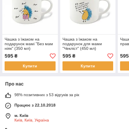
Чашка з їжаком на
Чашка з їжаком на
Чашк
подарунок мамі "Без мам
подарунок для мами
прав
ніяк" (350 мл)
"Чекліст" (450 мл)
595
595
595
₴
₴
Купити
Купити
Про нас
98% позитивних з 53 відгуків за рік
Працює з 22.10.2018
м. Київ
Київ, Київ, Україна