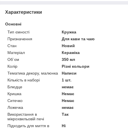
Характеристики
Основні
Тип ємності
Кружка
Призначення
Для кави та чаю
Стан
Новий
Матеріал
Кераміка
Об`єм
350 мл
Колір
Різні кольори
Тематика декору, малюнка
Написи
Кількість в наборі
1 шт.
Блюдце
немає
Кришка
Немає
Ситечко
Немає
Ложечка
немає
Використання в
Так
мікрохвильовій печі
Підходить для миття в
Ні