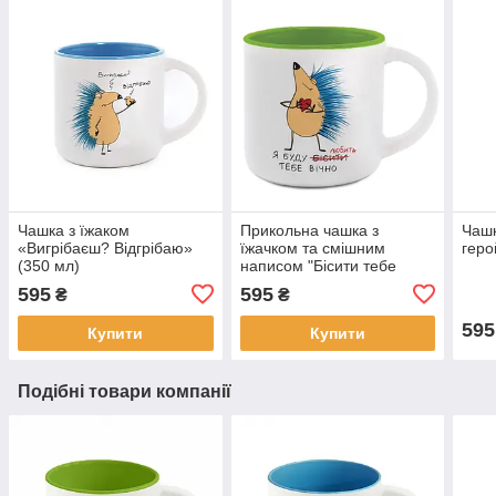
Чашка з їжаком
Прикольна чашка з
Чашк
«Вигрібаєш? Відгрібаю»
їжачком та смішним
геро
(350 мл)
написом "Бісити тебе
вічно" на подарунок (350
595
595
₴
₴
мл)
595
Купити
Купити
Подібні товари компанії