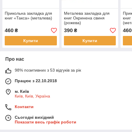
Прикольна закладка для
Металева закладка для
Прик
книг «Такса» (металева)
книг Окринена свиня
книг
(рожева)
(мет
460
390
460
₴
₴
Купити
Купити
Про нас
98% позитивних з 53 відгуків за рік
Працює з 22.10.2018
м. Київ
Київ, Київ, Україна
Контакти
Сьогодні вихідний
Показати весь графік роботи