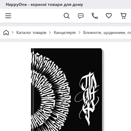
HappyOne - корисні товари для дому
Каталог товарів
Канцелярія
Блокноти, щоденники, п