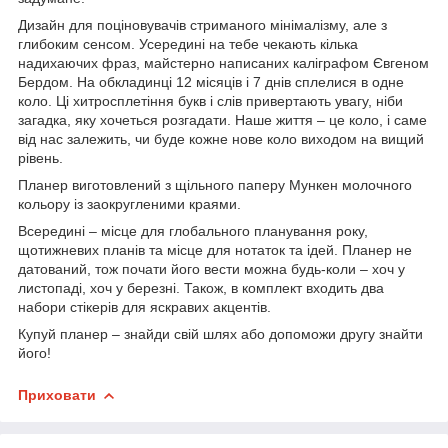
Дизайн для поціновувачів стриманого мінімалізму, але з
глибоким сенсом. Усередині на тебе чекають кілька
надихаючих фраз, майстерно написаних каліграфом Євгеном
Бердом. На обкладинці 12 місяців і 7 днів сплелися в одне
коло. Ці хитросплетіння букв і слів привертають увагу, ніби
загадка, яку хочеться розгадати. Наше життя – це коло, і саме
від нас залежить, чи буде кожне нове коло виходом на вищий
рівень.
Планер виготовлений з щільного паперу Мункен молочного
кольору із заокругленими краями.
Всередині – місце для глобального планування року,
щотижневих планів та місце для нотаток та ідей. Планер не
датований, тож почати його вести можна будь-коли – хоч у
листопаді, хоч у березні. Також, в комплект входить два
набори стікерів для яскравих акцентів.
Купуй планер – знайди свій шлях або допоможи другу знайти
його!
Приховати