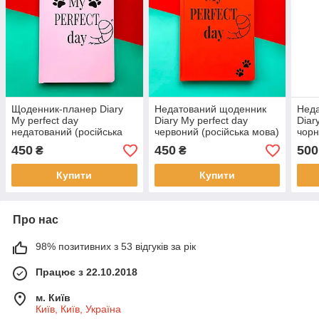
Щоденник-планер Diary
Недатований щоденник
Нед
My perfect day
Diary My perfect day
Diar
недатований (російська
червоний (російська мова)
чорн
мова) рожевий
450
450
500
₴
₴
Купити
Купити
Про нас
98% позитивних з 53 відгуків за рік
Працює з 22.10.2018
м. Київ
Київ, Київ, Україна