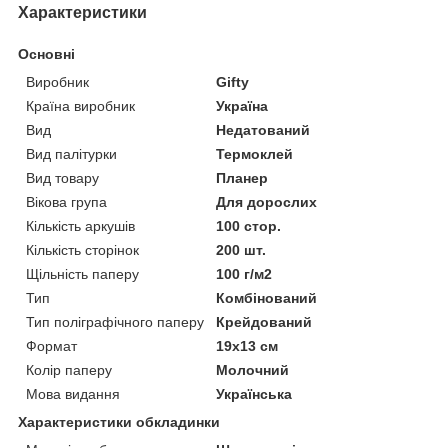
Характеристики
Основні
Виробник
Gifty
Країна виробник
Україна
Вид
Недатований
Вид палітурки
Термоклей
Вид товару
Планер
Вікова група
Для дорослих
Кількість аркушів
100 стор.
Кількість сторінок
200 шт.
Щільність паперу
100 г/м2
Тип
Комбінований
Тип поліграфічного паперу
Крейдований
Формат
19х13 см
Колір паперу
Молочний
Мова видання
Українська
Характеристики обкладинки