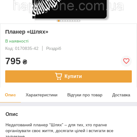
Планер «Шлях»
В наявності
Код: 0170835-42
Роздріб
795
₴
Купити
Опис
Характеристики
Відгуки про товар
Доставка
Опис
Недатований планер “Шлях” – для тих, хто прагне
організувати своє життя, досягати цілей і встигати все
задумане.