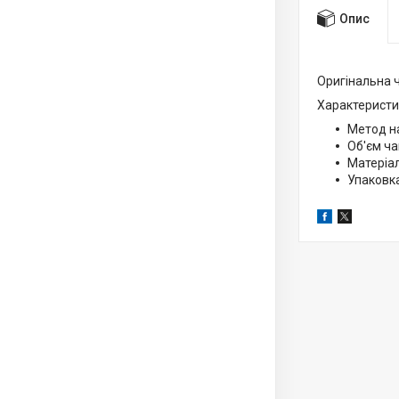
Опис
Оригінальна ч
Характеристи
Метод н
Об'єм ча
Матеріал
Упаковка