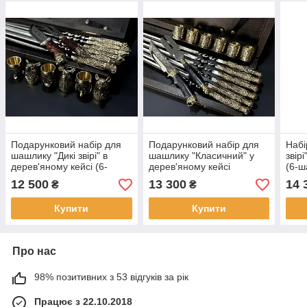
Подарунковий набір для
Подарунковий набір для
Набі
шашлику "Дикі звірі" в
шашлику "Класичний" у
звір
дерев'яному кейсі (6-
дерев'яному кейсі
(6-ш
шампурів, 6-чаркок, ніж,
(шампура, чарки, ніж,
манг
12 500
13 300
14 
₴
₴
виделка)
виделка)
Купити
Купити
Про нас
98% позитивних з 53 відгуків за рік
Працює з 22.10.2018