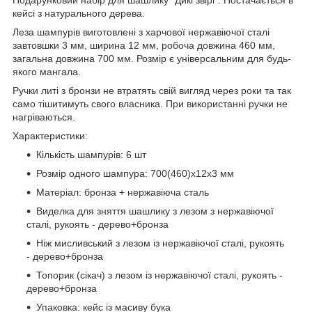
кейсі з натурального дерева.
Леза шампурів виготовлені з харчової нержавіючої сталі
завтовшки 3 мм, ширина 12 мм, робоча довжина 460 мм,
загальна довжина 700 мм. Розмір є універсальним для будь-
якого мангала.
Ручки литі з бронзи не втратять свій вигляд через роки та так
само тішитимуть свого власника. При використанні ручки не
нагріваються.
Характеристики:
Кількість шампурів: 6 шт
Розмір одного шампура: 700(460)х12х3 мм
Матеріал: бронза + нержавіюча сталь
Виделка для зняття шашлику з лезом з нержавіючої
сталі, рукоять - дерево+бронза
Ніж мисливський з лезом із нержавіючої сталі, рукоять
- дерево+бронза
Топорик (сікач) з лезом із нержавіючої сталі, рукоять -
дерево+бронза
Упаковка: кейс із масиву бука