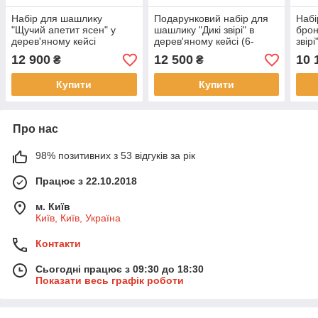
Набір для шашлику
Подарунковий набір для
Набі
"Щучий апетит ясен" у
шашлику "Дикі звірі" в
брон
дерев'яному кейсі
дерев'яному кейсі (6-
звір
(шампура, чарки, ніж,
шампурів, 6-чаркок, ніж,
12 900
12 500
10 
₴
₴
виделка)
виделка)
Купити
Купити
Про нас
98% позитивних з 53 відгуків за рік
Працює з 22.10.2018
м. Київ
Київ, Київ, Україна
Контакти
Сьогодні працює з 09:30 до 18:30
Показати весь графік роботи