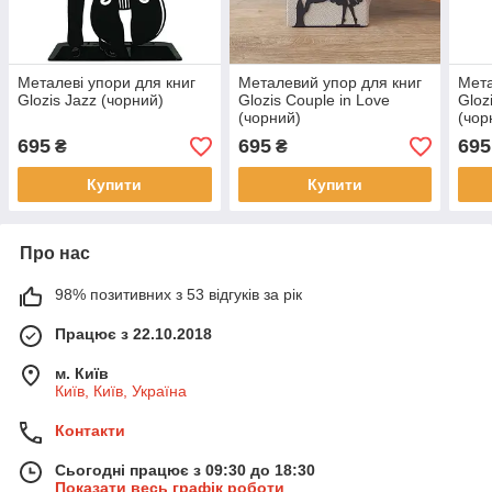
Металеві упори для книг
Металевий упор для книг
Мета
Glozis Jazz (чорний)
Glozis Couple in Love
Gloz
(чорний)
(чор
695
695
695
₴
₴
Купити
Купити
Про нас
98% позитивних з 53 відгуків за рік
Працює з 22.10.2018
м. Київ
Київ, Київ, Україна
Контакти
Сьогодні працює з 09:30 до 18:30
Показати весь графік роботи