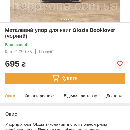
Металевий упор для книг Glozis Booklover
(чорний)
В наявності
Код: G-099-35
Роздріб
695
₴
Купити
Опис
Характеристики
Відгуки про товар
Доставка
Опис
Упор для книг Glozis виконаний зі сталі з рівномірним
фарбуванням, стійким до механічних пошкоджень.