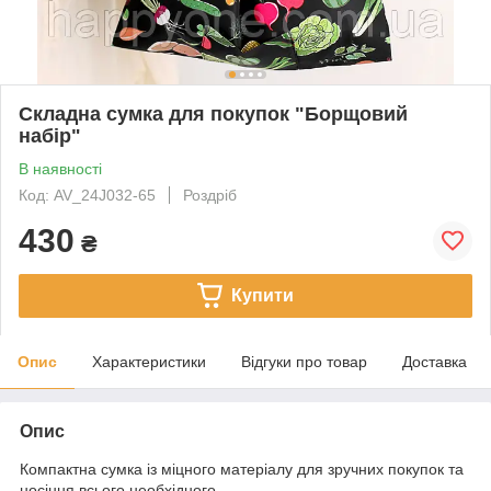
Складна сумка для покупок "Борщовий
набір"
В наявності
Код: AV_24J032-65
Роздріб
430
₴
Купити
Опис
Характеристики
Відгуки про товар
Доставка
Опис
Компактна сумка із міцного матеріалу для зручних покупок та
носіння всього необхідного.