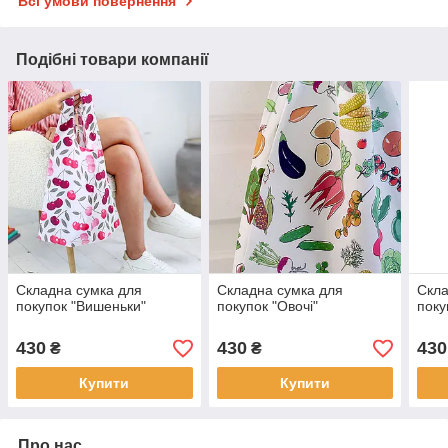
Всі умови повернення
Подібні товари компанії
Складна сумка для
Складна сумка для
Скла
покупок "Вишеньки"
покупок "Овочі"
поку
430
430
430
₴
₴
Купити
Купити
Про нас