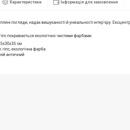
Характеристики
Інформація для замовлення
плені погляди, надає вишуканості й унікальності інтер'єру.
Ексцентр
гіпс покривається екологічно чистими фарбами.
45x30x35 см
: гіпс, екологічна фарба
иній античний