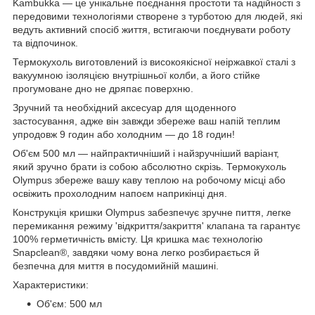
Kambukka — це унікальне поєднання простоти та надійності з
передовими технологіями створене з турботою для людей, які
ведуть активний спосіб життя, встигаючи поєднувати роботу
та відпочинок.
Термокухоль виготовлений із високоякісної неіржавкої сталі з
вакуумною ізоляцією внутрішньої колби, а його стійке
прогумоване дно не дряпає поверхню.
Зручний та необхідний аксесуар для щоденного
застосування, адже він завжди збереже ваш напій теплим
упродовж 9 годин або холодним — до 18 годин!
Об'єм 500 мл — найпрактичніший і найзручніший варіант,
який зручно брати із собою абсолютно скрізь. Термокухоль
Olympus збереже вашу каву теплою на робочому місці або
освіжить прохолодним напоєм наприкінці дня.
Конструкція кришки Olympus забезпечує зручне пиття, легке
перемикання режиму 'відкриття/закриття' клапана та гарантує
100% герметичність вмісту. Ця кришка має технологію
Snapclean®, завдяки чому вона легко розбирається й
безпечна для миття в посудомийній машині.
Характеристики:
Об'єм: 500 мл