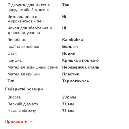
Підходить для миття в
Так
посудомийній машині
Використання в
Ні
мікрохвильовій печі
Чохол для зберігання й
Ні
транспортування
Виробник
Kambukka
Країна виробник
Бельгія
Стан
Новий
Кришка
Кришка з поїлкою
Матеріал зовнішньої стінки
Нержавіюча сталь
Матеріал кришки
Пластик
Тип
Термокухоль
Габаритні розміри
Висота
202 мм
Верхній діаметр
71 мм
Нижній діаметр
71 мм
Приховати