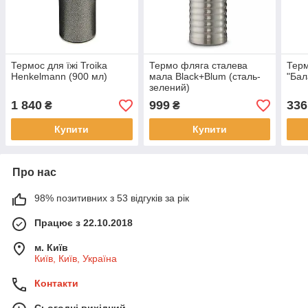
Термос для їжі Troika
Термо фляга сталева
Терм
Henkelmann (900 мл)
мала Black+Blum (сталь-
"Бал
зелений)
1 840
999
336
₴
₴
Купити
Купити
Про нас
98% позитивних з 53 відгуків за рік
Працює з 22.10.2018
м. Київ
Київ, Київ, Україна
Контакти