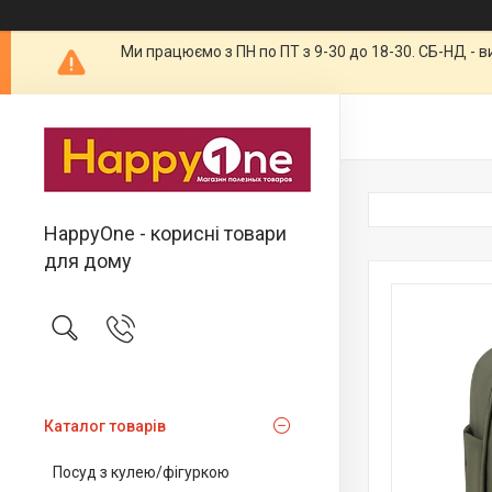
Ми працюємо з ПН по ПТ з 9-30 до 18-30. СБ-НД - 
HappyOne - корисні товари
для дому
Каталог товарів
Посуд з кулею/фігуркою