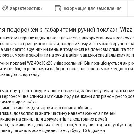
Характеристики
Інформація для замовлення
я подорожей з габаритами ручної поклажі Wizz 
іцного матеріалу підвищеної щільності з використанням високоякіс
ивається за принципом валізи, завдяки чому його можна зручно і 
 має багато зручних кишень, в тому числі на плечовій лямці та по
 рюкзак можна закріпити на ручці валізи, завдяки спеціальному крі
чної поклажі WZ 40x30x20 універсальний. Він позиціонується як р
ти необхідні речі і взяти на борт літака, але також може чудово ви
рюкзак для спортзалу.
:
 має внутрішнє поліуретанове покриття, забезпечуючи додатковий
і ергономічна спинка з м’якими подушечками для рівномірного р
лямки широкі і м’які
 лямці є кишеня для картки або інших дрібниць
стяжка, дозволяюча зняти частину навантаження з плечей
кишеня на спинці для документів та коштовних речей
асадна кишеня і декілька внутрішніх, у тому числі для ноутбука і др
льна діагональ розміщуваного ноутбуку: 15.6 дюйми