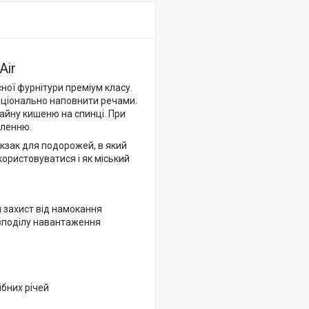
Air
ної фурнітури преміум класу.
раціонально наповнити речами.
тайну кишеню на спинці. При
пленню.
юкзак для подорожей, в який
користовуватися і як міський
 захист від намокання
озподілу навантаження
ібних річей