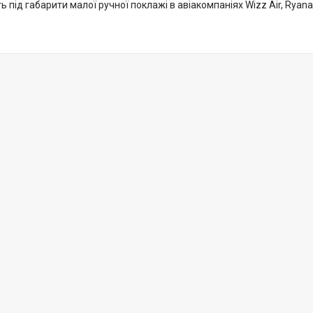
ь під габарити малої ручної поклажі в авіакомпаніях Wizz Air, Ryanair