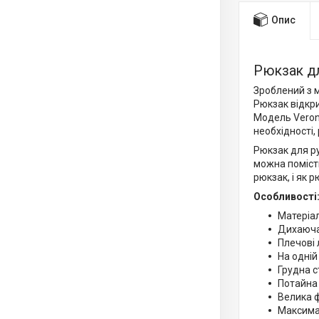
Опис
Рюкзак дл
Зроблений з м
Рюкзак відкр
Модель Verona
необхідності,
Рюкзак для ру
можна помісти
рюкзак, і як 
Особливості
Матеріал
Дихаюча 
Плечові 
На одній
Грудна 
Потайна 
Велика ф
Максима