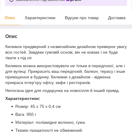
Опис
Характеристики
Відгуки про товар
Доставка
Опис
Килимок придверний з незвичайним дизайном приверне увагу
всіх гостей. Завдяки гумовій основі, він не ковзає і не буде
тікати з під ніг.
Килимок можна використовувати не тільки в передпокої, але і
для вулиці. Прикрасить ваш передпокій, балкон, терасу і інше
приміщення в будинку. Килимки з дизайном - відмінна
прикраса інтер'єру офісу, кафе і ресторанів.
Непогана ідея для подарунка на новосілля й інший привід.
Характеристики:
Розмір: 45 х 75 х 0,4 см
Вага: 950 г
Матеріал: поліамідне волокно, гума.
Термін придатності не обмежений.