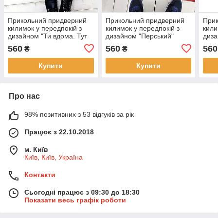
Прикольний придверний
Прикольний придверний
При
килимок у передпокій з
килимок у передпокій з
кили
дизайном "Ти вдома. Тут
дизайном "Перський"
диза
добре:) (капібара)"
560
560
560
₴
₴
Купити
Купити
Про нас
98% позитивних з 53 відгуків за рік
Працює з 22.10.2018
м. Київ
Київ, Київ, Україна
Контакти
Сьогодні працює з 09:30 до 18:30
Показати весь графік роботи