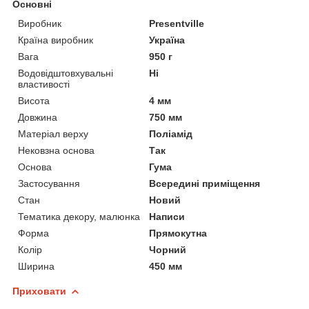
Основні
Виробник
Presentville
Країна виробник
Україна
Вага
950 г
Водовідштовхувальні
Ні
властивості
Висота
4 мм
Довжина
750 мм
Матеріал верху
Поліамід
Нековзна основа
Так
Основа
Гума
Застосування
Всередині приміщення
Стан
Новий
Тематика декору, малюнка
Написи
Форма
Прямокутна
Колір
Чорний
Ширина
450 мм
Приховати